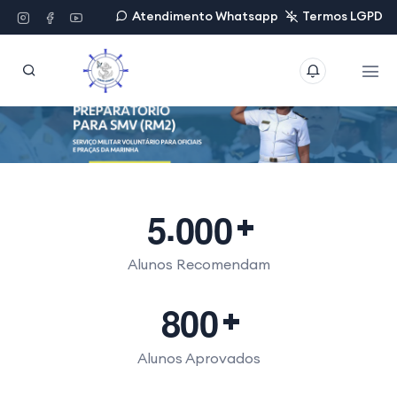
Atendimento Whatsapp
Termos LGPD
.
5
0
0
0
Alunos Recomendam
8
0
0
Alunos Aprovados