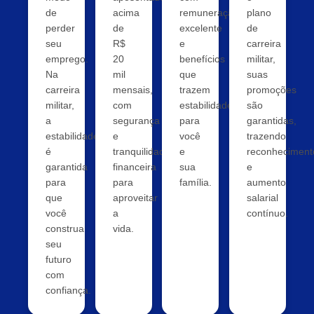
de
acima
remuneração
plano
perder
de
excelente
de
seu
R$
e
carreira
emprego.
20
benefícios
militar,
Na
mil
que
suas
carreira
mensais,
trazem
promoções
militar,
com
estabilidade
são
a
segurança
para
garantidas,
estabilidade
e
você
trazendo
é
tranquilidade
e
reconheciment
garantida
financeira
sua
e
para
para
família.
aumento
que
aproveitar
salarial
você
a
contínuo.
construa
vida.
seu
futuro
com
confiança.